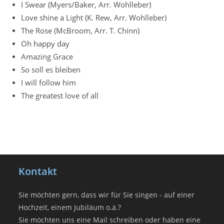
I Swear (Myers/Baker, Arr. Wohlleber)
Love shine a Light (K. Rew, Arr. Wohlleber)
The Rose (McBroom, Arr. T. Chinn)
Oh happy day
Amazing Grace
So soll es bleiben
I will follow him
The greatest love of all
Kontakt
Sie möchten gern, dass wir für Sie singen - auf einer
Hochzeit, einem Jubiläum o.ä.?
Sie möchten uns eine Mail schreiben oder haben eine