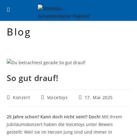
Zum
Inhalt
springen
Blog
So gut drauf!
Beitrags-
Beitrags-
Beitrag
Konzert
Voicetoys
17. Mai 2025
Kategorie:
Autor:
veröffentlicht:
25 Jahre schon? Kann doch nicht sein!? Doch!
Mit ihrem
Jubiläumskonzert haben die Voicetoys unter Beweis
gestellt: Weil sie im Herzen jung sind und immer in